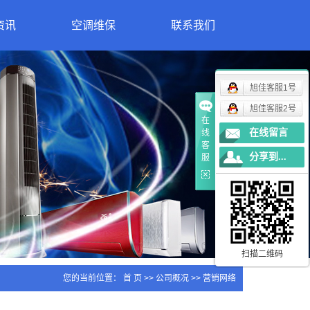
资讯
空调维保
联系我们
动态
资讯
旭佳客服1号
关问题
旭佳客服2号
在
在线留言
线
客
分享到...
服
扫描二维码
您的当前位置：
首 页
>>
公司概况
>>
营销网络